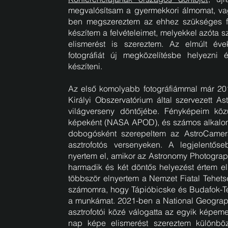
megvalósítsam a gyermekkori álmomat, vagy
ben megszereztem az ehhez szükséges fel
készítem a felvételeimet, melyekkel azóta
elismerést is szereztem. Az elmúlt év
fotográfiát új megközelítésbe helyezni
készíteni.
Az első komolyabb fotográfiámmal már 20
Királyi Obszervatórium által szervezett A
világverseny döntőjébe. Fényképeim k
képeként (NASA APOD), és számos alkalom
dobogósként szerepeltem az AstroCame
asztrofotós versenyeken. A legjelentős
nyertem el, amikor az Astronomy Photograp
harmadik és két döntős helyezést értem 
többször elnyertem a Nemzet Fiatal Tehetsé
számomra, hogy Tápióbicske és Budafok-Té
a munkámat. 2021-ben a National Geograp
asztrofotói közé válogatta az egyik képem
nap képe elismerést szereztem különbö