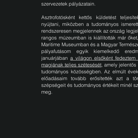
szervezetek pályázatain.
Asztrofotósként kettős küldetést teljesí
nyújtani, miközben a tudományos ismerett
rendszeresen megjelennek az ország legjel
rangos múzeumban is kiállították már őket
Maritime Museumban és a Magyar Termés
pályafutásom egyik kiemelkedő ered
januárjában
a világon elsőként fedeztem
magjának teljes szétesését
, amely jelentős
tudományos közösségben. Az elmúlt évekb
előadásaim tovább erősítették azt a tö
szépségeit és tudományos értékeit minél 
meg.