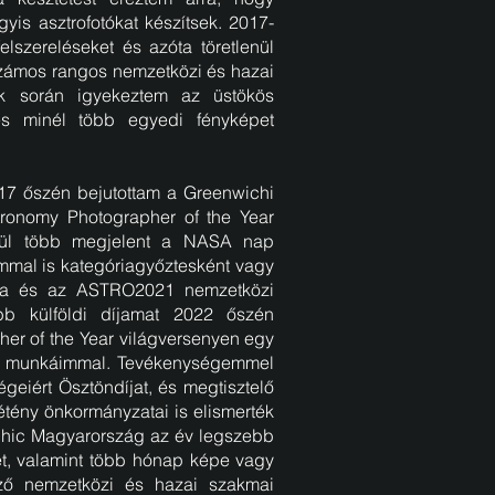
is asztrofotókat készítsek. 2017-
szereléseket és azóta töretlenül
 számos rangos nemzetközi és hazai
ek során igyekeztem az üstökös
 és minél több egyedi fényképet
17 őszén bejutottam a Greenwichi
stronomy Photographer of the Year
özül több megjelent a NASA nap
mal is kategóriagyőztesként vagy
ra és az ASTRO2021 nemzetközi
ebb külföldi díjamat 2022 őszén
her of the Year világversenyen egy
el munkáimmal. Tevékenységemmel
geiért Ösztöndíjat, és megtisztelő
tény önkormányzatai is elismerték
hic Magyarország az év legszebb
et, valamint több hónap képe vagy
ző nemzetközi és hazai szakmai