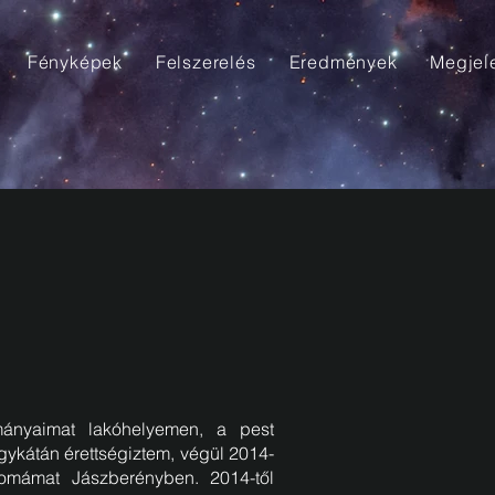
Fényképek
Felszerelés
Eredmények
Megjel
mányaimat lakóhelyemen, a pest
ykátán érettségiztem, végül 2014-
mámat Jászberényben. 2014-től