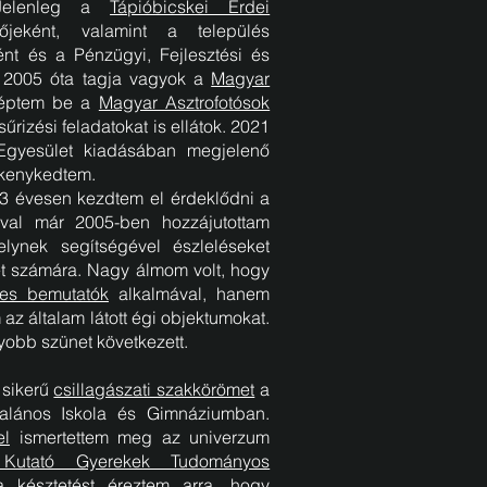
 Jelenleg a
Tápióbicskei Erdei
jeként, valamint a település
ént és a Pénzügyi, Fejlesztési és
. 2005 óta tagja vagyok a
Magyar
léptem be a
Magyar Asztrofotósok
sűrizési feladatokat is ellátok. 2021
 Egyesület kiadásában megjelenő
vékenykedtem.
3 évesen kezdtem el érdeklődni a
ával már 2005-ben hozzájutottam
lynek segítségével észleléseket
t számára. Nagy álmom volt, hogy
ves bemutatók
alkalmával, hanem
z általam látott égi objektumokat.
yobb szünet következett.
 sikerű
csillagászati szakkörömet
a
talános Iskola és Gimnáziumban.
el
ismertettem meg az univerzum
 Kutató Gyerekek Tudományos
ra késztetést éreztem arra, hogy