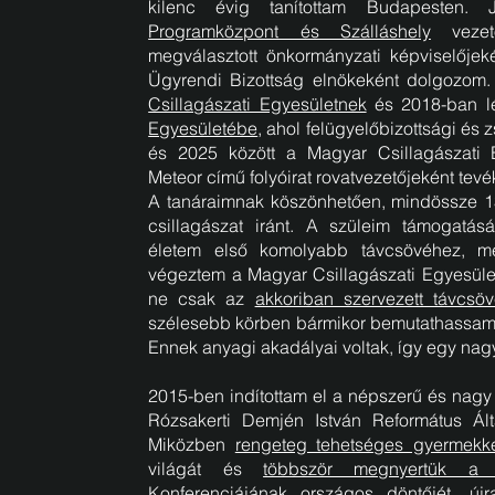
kilenc évig tanítottam Budapesten.
Programközpont és Szálláshely
vezető
megválasztott önkormányzati képviselőjek
Ügyrendi Bizottság elnökeként dolgozom
Csillagászati Egyesületnek
és 2018-ban 
Egyesületébe
, ahol felügyelőbizottsági és z
és 2025 között a Magyar Csillagászati
Meteor című folyóirat rovatvezetőjeként te
A tanáraimnak köszönhetően, mindössze 1
csillagászat iránt. A szüleim támogatás
életem első komolyabb távcsövéhez, me
végeztem a Magyar Csillagászati Egyesüle
ne csak az
akkoriban szervezett távcsö
szélesebb körben bármikor bemutathassam a
Ennek anyagi akadályai voltak, így egy nag
2015-ben indítottam el a népszerű és nagy
Rózsakerti Demjén István Református Ál
Miközben
rengeteg tehetséges gyermekk
világát és
többször megnyertük a
Konferenciájának országos döntőjét
, új