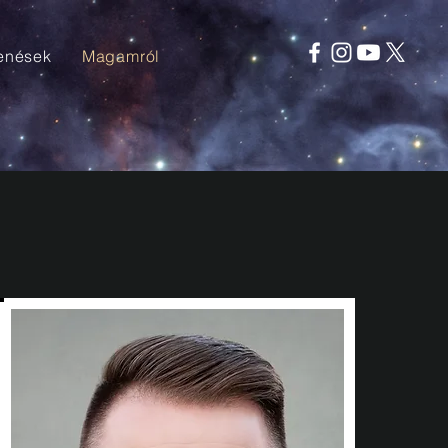
enések
Magamról