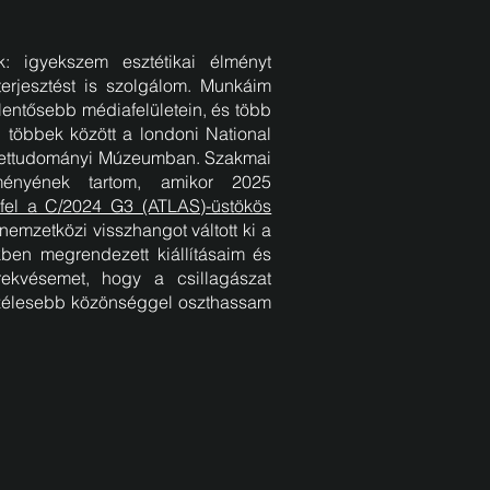
tek: igyekszem esztétikai élményt
erjesztést is szolgálom. Munkáim
entősebb médiafelületein, és több
, többek között a londoni National
zettudományi Múzeumban. Szakmai
ményének tartom, amikor 2025
 fel a C/2024 G3 (ATLAS)-üstökös
 nemzetközi visszhangot váltott ki a
en megrendezett kiállításaim és
rekvésemet, hogy a csillagászat
szélesebb közönséggel oszthassam