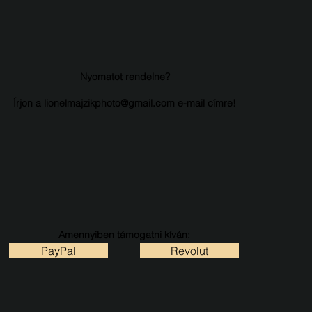
Nyomatot rendelne?
Írjon a lionelmajzikphoto@gmail.com e-mail címre!
Amennyiben támogatni kíván:
PayPal
Revolut