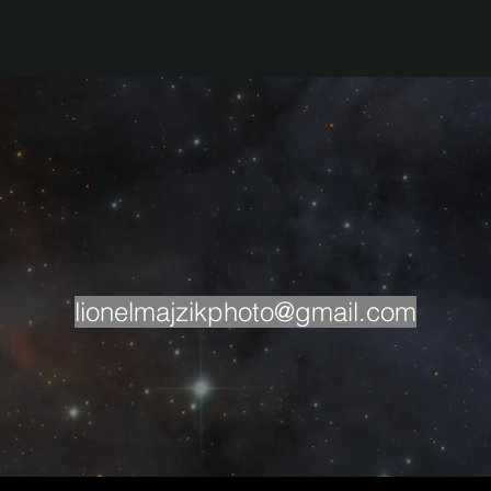
lionelmajzikph
oto@gmail.com